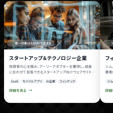
第一印象は0.05秒で決まる
スタートアップ＆テクノロジー企業
フ
投資家の心を掴み、アーリーアダプターを獲得し、成長
ジム
に合わせて拡張できるスタートアップ向けウェブサイト。
業者
MVPランディングページからフルスケールプラットフォー
携と
SaaS
モバイルアプリ
AI企業
フィンテック
ジ
ムまで対応。
詳細を見る
詳細
スワイプで閲覧