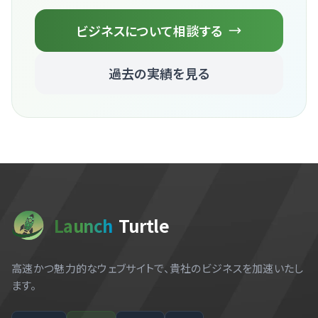
Launch
Turtle
We use cookies
高速かつ魅力的なウェブサイトで、貴社のビジネスを加速いたし
to enhance your
ます。
experience and
analyze site
Settings
Reject All
Accept All
usage. You can
English
日本語
한국어
中文
opt out at any
This website is also available in English
time.
Read our
Switch to English
Privacy Policy
クイックリンク