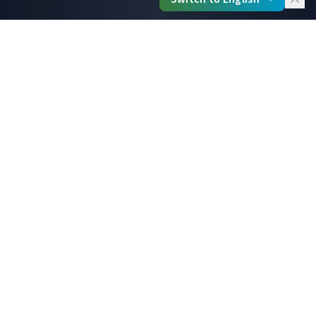
Privacy Policy
テクニカルSEOの影響：
隠れたランキン
グ要因
多くの人がコンテンツに注目する中、テクニカル
SEOは検索エンジンがコンテンツを見つけ、クロ
ールし、効果的にランク付けできるかどうかを決
定する基盤を提供します。
300%
SEOの平均ROI