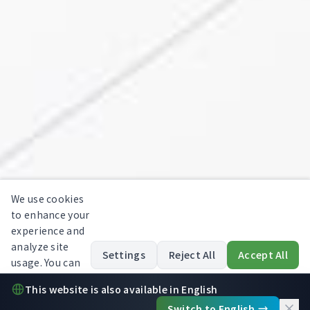
We use cookies
to enhance your
experience and
analyze site
Settings
Reject All
Accept All
usage. You can
opt out at any
This website is also available in English
time.
Read our
Switch to English