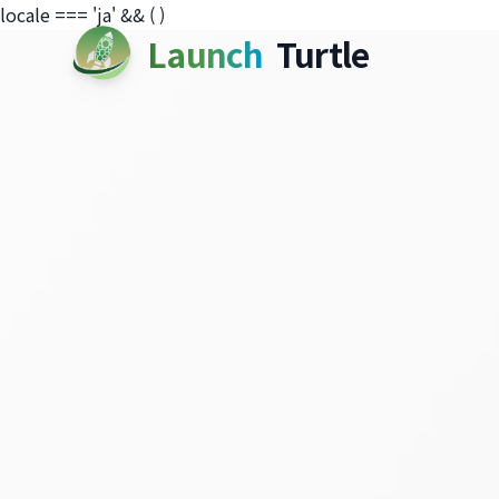
locale === 'ja' && (
)
Launch
Turtle