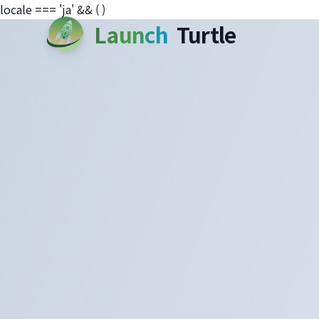
locale === 'ja' && (
)
Launch
Turtle