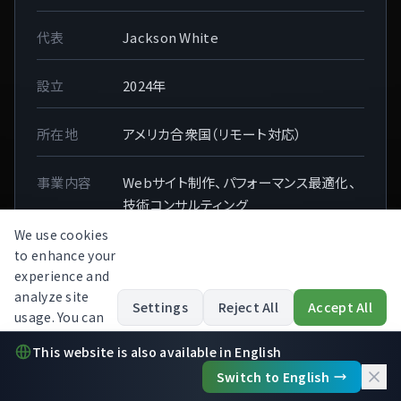
代表
Jackson White
設立
2024年
所在地
アメリカ合衆国（リモート対応）
事業内容
Webサイト制作、パフォーマンス最適化、
技術コンサルティング
We use cookies
to enhance your
experience and
analyze site
Settings
Reject All
Accept All
usage. You can
© 2024 Launch Turtle. 無断転載を禁じます。
制作：
❤
in Denver, CO
opt out at any
This website is also available in English
time.
Read our
Switch to English
Privacy Policy